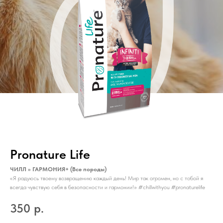
Pronature Life
ЧИЛЛ >> ГАРМОНИЯ+ (Все породы)
«Я радуюсь твоему возвращению каждый день! Мир так огромен, но с тобой я
всегда чувствую себя в безопасности и гармонии!» #chillwithyou #pronaturelife
350
р.