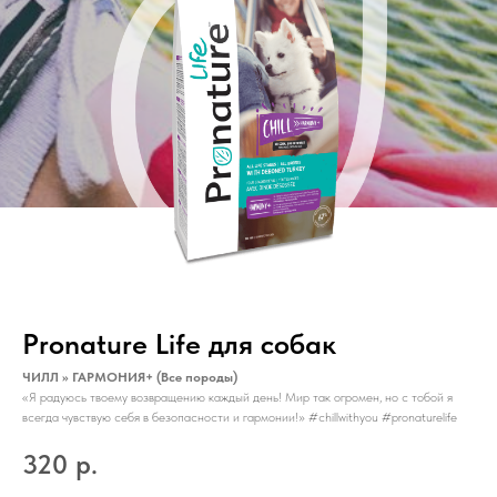
Pronature Life для собак
ЧИЛЛ >> ГАРМОНИЯ+ (Все породы)
«Я радуюсь твоему возвращению каждый день! Мир так огромен, но с тобой я
всегда чувствую себя в безопасности и гармонии!» #chillwithyou #pronaturelife
320
р.