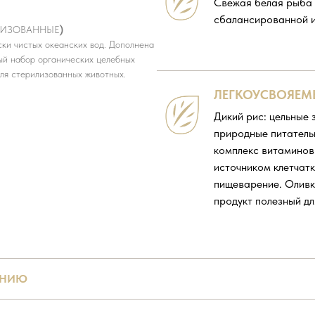
Свежая белая рыба 
сбалансированной и
ЛИЗОВАННЫЕ
)
ки чистых океанских вод. Дополнена
ый набор органических целебных
ля стерилизованных животных.
ЛЕГКОУСВОЯЕМ
Дикий рис: цельные
природные питатель
комплекс витаминов
источником клетчатк
пищеварение. Оливк
продукт полезный д
ЕНИЮ