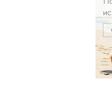
По
ис